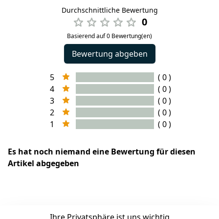
Durchschnittliche Bewertung
0
Basierend auf 0 Bewertung(en)
Bewertung abgeben
5
( 0 )
4
( 0 )
3
( 0 )
2
( 0 )
1
( 0 )
Es hat noch niemand eine Bewertung für diesen
Artikel abgegeben
EU-Verantwortliche Person - klicken Sie für Details
Ihre Privatsphäre ist uns wichtig