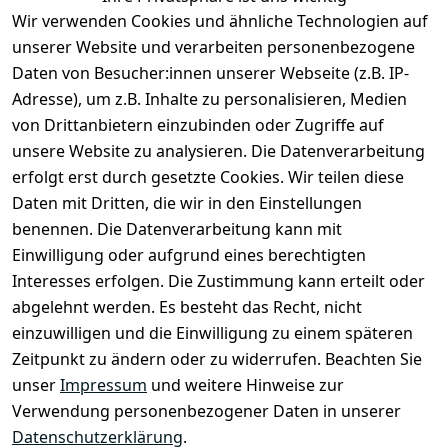
Wir verwenden Cookies und ähnliche Technologien auf
unserer Website und verarbeiten personenbezogene
Daten von Besucher:innen unserer Webseite (z.B. IP-
Adresse), um z.B. Inhalte zu personalisieren, Medien
von Drittanbietern einzubinden oder Zugriffe auf
unsere Website zu analysieren. Die Datenverarbeitung
erfolgt erst durch gesetzte Cookies. Wir teilen diese
Daten mit Dritten, die wir in den Einstellungen
benennen. Die Datenverarbeitung kann mit
Rechtliches
Services
Zahlung
und
Einwilligung oder aufgrund eines berechtigten
Registrieren
AGB
Versand
Interesses erfolgen. Die Zustimmung kann erteilt oder
Kontakt
Impressum
abgelehnt werden. Es besteht das Recht, nicht
Kontaktformu
Datenschutze
einzuwilligen und die Einwilligung zu einem späteren
lar
rklärung
Zeitpunkt zu ändern oder zu widerrufen. Beachten Sie
Über uns
Widerrufsrec
unser
Impressum
und weitere Hinweise zur
ht
Verwendung personenbezogener Daten in unserer
Zahlung & 
Datenschutzerklärung
.