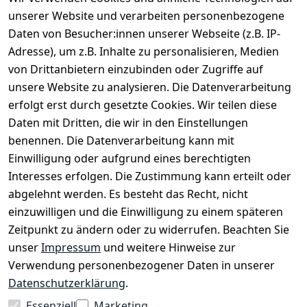
unserer Website und verarbeiten personenbezogene
Daten von Besucher:innen unserer Webseite (z.B. IP-
Adresse), um z.B. Inhalte zu personalisieren, Medien
von Drittanbietern einzubinden oder Zugriffe auf
unsere Website zu analysieren. Die Datenverarbeitung
erfolgt erst durch gesetzte Cookies. Wir teilen diese
Daten mit Dritten, die wir in den Einstellungen
benennen. Die Datenverarbeitung kann mit
Rechtliches
Services
Zahlung
und
Einwilligung oder aufgrund eines berechtigten
Registrieren
AGB
Versand
Interesses erfolgen. Die Zustimmung kann erteilt oder
Kontakt
Impressum
abgelehnt werden. Es besteht das Recht, nicht
Kontaktformu
Datenschutze
einzuwilligen und die Einwilligung zu einem späteren
lar
rklärung
Zeitpunkt zu ändern oder zu widerrufen. Beachten Sie
Über uns
Widerrufsrec
unser
Impressum
und weitere Hinweise zur
ht
Verwendung personenbezogener Daten in unserer
Zahlung & 
Datenschutzerklärung
.
Versand
Essenziell
Marketing