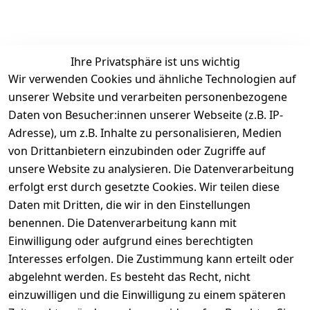
EU-Verantwortliche Person - klicken Sie für Details
Ihre Privatsphäre ist uns wichtig
Wir verwenden Cookies und ähnliche Technologien auf
unserer Website und verarbeiten personenbezogene
Daten von Besucher:innen unserer Webseite (z.B. IP-
Adresse), um z.B. Inhalte zu personalisieren, Medien
von Drittanbietern einzubinden oder Zugriffe auf
unsere Website zu analysieren. Die Datenverarbeitung
erfolgt erst durch gesetzte Cookies. Wir teilen diese
Daten mit Dritten, die wir in den Einstellungen
benennen. Die Datenverarbeitung kann mit
Rechtliches
Services
Zahlung
und
Einwilligung oder aufgrund eines berechtigten
Registrieren
AGB
Versand
Interesses erfolgen. Die Zustimmung kann erteilt oder
Kontakt
Impressum
abgelehnt werden. Es besteht das Recht, nicht
Kontaktformu
Datenschutze
einzuwilligen und die Einwilligung zu einem späteren
lar
rklärung