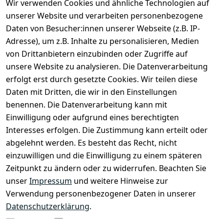
Wir verwenden Cookies und ähnliche Technologien auf
unserer Website und verarbeiten personenbezogene
1
Daten von Besucher:innen unserer Webseite (z.B. IP-
Adresse), um z.B. Inhalte zu personalisieren, Medien
von Drittanbietern einzubinden oder Zugriffe auf
unsere Website zu analysieren. Die Datenverarbeitung
erfolgt erst durch gesetzte Cookies. Wir teilen diese
Daten mit Dritten, die wir in den Einstellungen
benennen. Die Datenverarbeitung kann mit
Rechtliches
Services
Zahlung
und
Einwilligung oder aufgrund eines berechtigten
Registrieren
AGB
Versand
Interesses erfolgen. Die Zustimmung kann erteilt oder
Kontakt
Impressum
abgelehnt werden. Es besteht das Recht, nicht
Kontaktformu
Datenschutze
einzuwilligen und die Einwilligung zu einem späteren
lar
rklärung
Zeitpunkt zu ändern oder zu widerrufen. Beachten Sie
Über uns
Widerrufsrec
unser
Impressum
und weitere Hinweise zur
ht
Verwendung personenbezogener Daten in unserer
Zahlung & 
Datenschutzerklärung
.
Versand