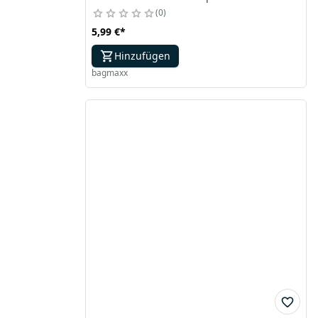
0
5,99 €
*
Hinzufügen
bagmaxx