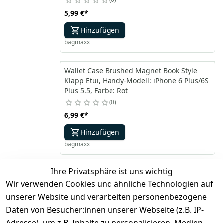
5,99 €
*
Hinzufügen
bagmaxx
Wallet Case Brushed Magnet Book Style
Klapp Etui, Handy-Modell: iPhone 6 Plus/6S
Plus 5.5, Farbe: Rot
0
6,99 €
*
Hinzufügen
bagmaxx
Ihre Privatsphäre ist uns wichtig
*
inkl. ges. MwSt
zzgl.
Versandkosten
Wir verwenden Cookies und ähnliche Technologien auf
unserer Website und verarbeiten personenbezogene
1
Daten von Besucher:innen unserer Webseite (z.B. IP-
Adresse), um z.B. Inhalte zu personalisieren, Medien