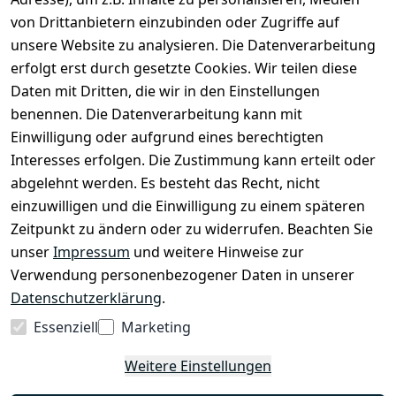
von Drittanbietern einzubinden oder Zugriffe auf
unsere Website zu analysieren. Die Datenverarbeitung
erfolgt erst durch gesetzte Cookies. Wir teilen diese
Daten mit Dritten, die wir in den Einstellungen
benennen. Die Datenverarbeitung kann mit
Rechtliches
Services
Zahlung
und
Einwilligung oder aufgrund eines berechtigten
Registrieren
AGB
Versand
Interesses erfolgen. Die Zustimmung kann erteilt oder
Kontakt
Impressum
abgelehnt werden. Es besteht das Recht, nicht
Kontaktformu
Datenschutze
einzuwilligen und die Einwilligung zu einem späteren
lar
rklärung
Zeitpunkt zu ändern oder zu widerrufen. Beachten Sie
Über uns
Widerrufsrec
unser
Impressum
und weitere Hinweise zur
ht
Verwendung personenbezogener Daten in unserer
Zahlung & 
Datenschutzerklärung
.
Versand
Essenziell
Marketing
Weitere Einstellungen
Vertrag