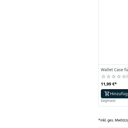
Wallet Case f
11,99 €
*
Hinzufü
bagmaxx
*
inkl. ges. MwSt
zzg