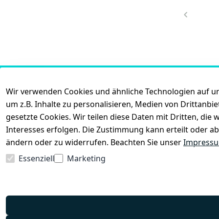
Wir verwenden Cookies und ähnliche Technologien auf un
Rechtliches
Services
um z.B. Inhalte zu personalisieren, Medien von Drittanbi
Registrieren
AGB
gesetzte Cookies. Wir teilen diese Daten mit Dritten, di
Kontakt
Impressum
Interesses erfolgen. Die Zustimmung kann erteilt oder ab
Kontaktformu
Datenschutzerklärung
ändern oder zu widerrufen. Beachten Sie unser
Impress
Über uns
Widerrufsrecht
Essenziell
Marketing
Zahlung & Versand
Vertrag widerrufen