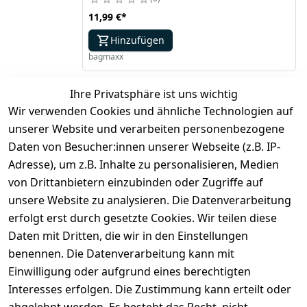
11,99 €
*
Hinzufügen
bagmaxx
Ihre Privatsphäre ist uns wichtig
*
inkl. ges. MwSt
zzgl.
Versandkosten
Wir verwenden Cookies und ähnliche Technologien auf
unserer Website und verarbeiten personenbezogene
1
Daten von Besucher:innen unserer Webseite (z.B. IP-
Adresse), um z.B. Inhalte zu personalisieren, Medien
von Drittanbietern einzubinden oder Zugriffe auf
unsere Website zu analysieren. Die Datenverarbeitung
erfolgt erst durch gesetzte Cookies. Wir teilen diese
Daten mit Dritten, die wir in den Einstellungen
benennen. Die Datenverarbeitung kann mit
Rechtliches
Services
Zahlung
und
Einwilligung oder aufgrund eines berechtigten
Registrieren
AGB
Versand
Interesses erfolgen. Die Zustimmung kann erteilt oder
Kontakt
Impressum