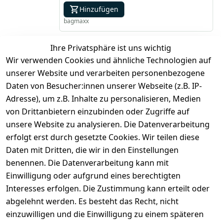
Hinzufügen
bagmaxx
Ihre Privatsphäre ist uns wichtig
*
inkl. ges. MwSt
zzgl.
Versandkosten
Wir verwenden Cookies und ähnliche Technologien auf
unserer Website und verarbeiten personenbezogene
1
Daten von Besucher:innen unserer Webseite (z.B. IP-
Adresse), um z.B. Inhalte zu personalisieren, Medien
von Drittanbietern einzubinden oder Zugriffe auf
unsere Website zu analysieren. Die Datenverarbeitung
erfolgt erst durch gesetzte Cookies. Wir teilen diese
Daten mit Dritten, die wir in den Einstellungen
benennen. Die Datenverarbeitung kann mit
Rechtliches
Services
Zahlung
und
Einwilligung oder aufgrund eines berechtigten
Registrieren
AGB
Versand
Interesses erfolgen. Die Zustimmung kann erteilt oder
Kontakt
Impressum
abgelehnt werden. Es besteht das Recht, nicht
Kontaktformu
Datenschutze
einzuwilligen und die Einwilligung zu einem späteren
lar