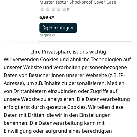
Muster Textur Shockproof Cover Case
0
6,99 €
*
Hinzufügen
bagmaxx
Ihre Privatsphäre ist uns wichtig
*
inkl. ges. MwSt
zzgl.
Versandkosten
Wir verwenden Cookies und ähnliche Technologien auf
unserer Website und verarbeiten personenbezogene
1
2
Daten von Besucher:innen unserer Webseite (z.B. IP-
Adresse), um z.B. Inhalte zu personalisieren, Medien
von Drittanbietern einzubinden oder Zugriffe auf
unsere Website zu analysieren. Die Datenverarbeitung
erfolgt erst durch gesetzte Cookies. Wir teilen diese
Daten mit Dritten, die wir in den Einstellungen
benennen. Die Datenverarbeitung kann mit
Rechtliches
Services
Zahlung
und
Einwilligung oder aufgrund eines berechtigten
Registrieren
AGB
Versand