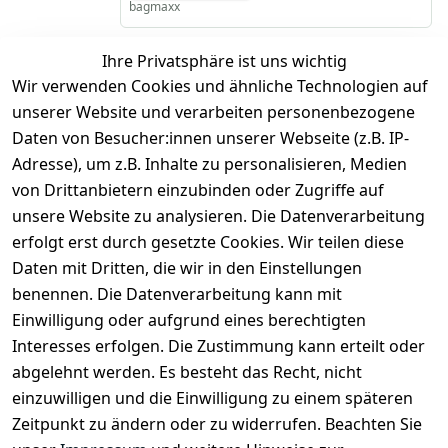
bagmaxx
Ihre Privatsphäre ist uns wichtig
*
inkl. ges. MwSt
zzgl.
Versandkosten
Wir verwenden Cookies und ähnliche Technologien auf
unserer Website und verarbeiten personenbezogene
1
2
3
Daten von Besucher:innen unserer Webseite (z.B. IP-
Adresse), um z.B. Inhalte zu personalisieren, Medien
von Drittanbietern einzubinden oder Zugriffe auf
unsere Website zu analysieren. Die Datenverarbeitung
erfolgt erst durch gesetzte Cookies. Wir teilen diese
Daten mit Dritten, die wir in den Einstellungen
benennen. Die Datenverarbeitung kann mit
Rechtliches
Services
Zahlung
und
Einwilligung oder aufgrund eines berechtigten
Registrieren
AGB
Versand
Interesses erfolgen. Die Zustimmung kann erteilt oder
Kontakt
Impressum
abgelehnt werden. Es besteht das Recht, nicht
Kontaktformu
Datenschutze
einzuwilligen und die Einwilligung zu einem späteren
lar
rklärung
Zeitpunkt zu ändern oder zu widerrufen. Beachten Sie
Über uns
Widerrufsrec