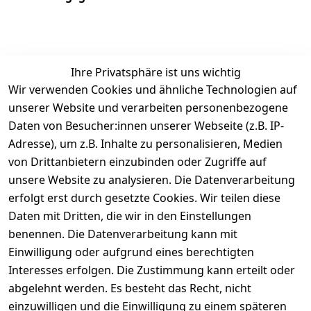
EU-Verantwortliche Person - klicken Sie für Details
Ihre Privatsphäre ist uns wichtig
Wir verwenden Cookies und ähnliche Technologien auf
unserer Website und verarbeiten personenbezogene
Daten von Besucher:innen unserer Webseite (z.B. IP-
Adresse), um z.B. Inhalte zu personalisieren, Medien
von Drittanbietern einzubinden oder Zugriffe auf
unsere Website zu analysieren. Die Datenverarbeitung
erfolgt erst durch gesetzte Cookies. Wir teilen diese
Daten mit Dritten, die wir in den Einstellungen
benennen. Die Datenverarbeitung kann mit
Rechtliches
Services
Zahlung
und
Einwilligung oder aufgrund eines berechtigten
Registrieren
AGB
Versand
Interesses erfolgen. Die Zustimmung kann erteilt oder
Kontakt
Impressum
abgelehnt werden. Es besteht das Recht, nicht
Kontaktformu
Datenschutze
einzuwilligen und die Einwilligung zu einem späteren
lar