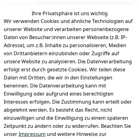
Ihre Privatsphäre ist uns wichtig
*
inkl. ges. MwSt
zzgl.
Versandkosten
Wir verwenden Cookies und ähnliche Technologien auf
unserer Website und verarbeiten personenbezogene
1
Daten von Besucher:innen unserer Webseite (z.B. IP-
Adresse), um z.B. Inhalte zu personalisieren, Medien
von Drittanbietern einzubinden oder Zugriffe auf
unsere Website zu analysieren. Die Datenverarbeitung
erfolgt erst durch gesetzte Cookies. Wir teilen diese
Daten mit Dritten, die wir in den Einstellungen
benennen. Die Datenverarbeitung kann mit
Rechtliches
Services
Zahlung
und
Einwilligung oder aufgrund eines berechtigten
Registrieren
AGB
Versand
Interesses erfolgen. Die Zustimmung kann erteilt oder
Kontakt
Impressum
abgelehnt werden. Es besteht das Recht, nicht
Kontaktformu
Datenschutze
einzuwilligen und die Einwilligung zu einem späteren
lar
rklärung
Zeitpunkt zu ändern oder zu widerrufen. Beachten Sie
Über uns
Widerrufsrec
unser
Impressum
und weitere Hinweise zur