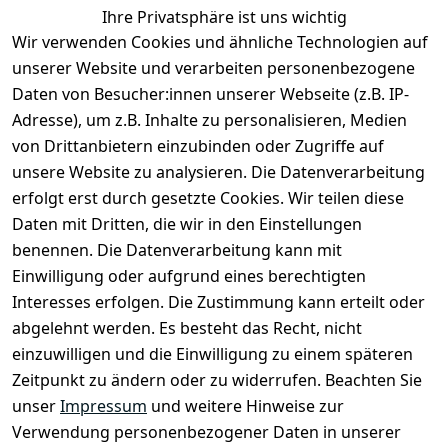
EU-Verantwortliche Person - klicken Sie für Details
Ihre Privatsphäre ist uns wichtig
Wir verwenden Cookies und ähnliche Technologien auf
unserer Website und verarbeiten personenbezogene
Daten von Besucher:innen unserer Webseite (z.B. IP-
Adresse), um z.B. Inhalte zu personalisieren, Medien
von Drittanbietern einzubinden oder Zugriffe auf
unsere Website zu analysieren. Die Datenverarbeitung
erfolgt erst durch gesetzte Cookies. Wir teilen diese
Daten mit Dritten, die wir in den Einstellungen
benennen. Die Datenverarbeitung kann mit
Rechtliches
Services
Zahlung
und
Einwilligung oder aufgrund eines berechtigten
Registrieren
AGB
Versand
Interesses erfolgen. Die Zustimmung kann erteilt oder
Kontakt
Impressum
abgelehnt werden. Es besteht das Recht, nicht
Kontaktformu
Datenschutze
einzuwilligen und die Einwilligung zu einem späteren
lar
rklärung
Zeitpunkt zu ändern oder zu widerrufen. Beachten Sie
Über uns
Widerrufsrec
unser
Impressum
und weitere Hinweise zur
ht
Verwendung personenbezogener Daten in unserer