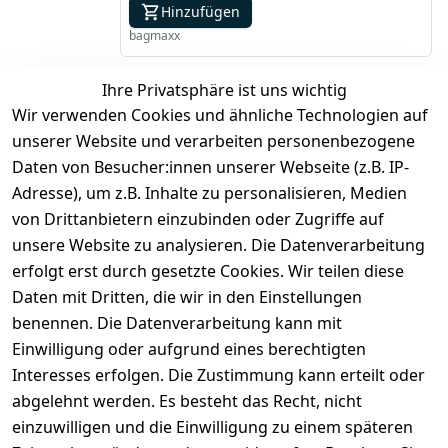
Hinzufügen
bagmaxx
Ihre Privatsphäre ist uns wichtig
*
inkl. ges. MwSt
zzgl.
Versandkosten
Wir verwenden Cookies und ähnliche Technologien auf
unserer Website und verarbeiten personenbezogene
1
Daten von Besucher:innen unserer Webseite (z.B. IP-
Adresse), um z.B. Inhalte zu personalisieren, Medien
von Drittanbietern einzubinden oder Zugriffe auf
unsere Website zu analysieren. Die Datenverarbeitung
erfolgt erst durch gesetzte Cookies. Wir teilen diese
Daten mit Dritten, die wir in den Einstellungen
benennen. Die Datenverarbeitung kann mit
Rechtliches
Services
Zahlung
und
Einwilligung oder aufgrund eines berechtigten
Registrieren
AGB
Versand
Interesses erfolgen. Die Zustimmung kann erteilt oder
Kontakt
Impressum
abgelehnt werden. Es besteht das Recht, nicht
Kontaktformu
Datenschutze
einzuwilligen und die Einwilligung zu einem späteren
lar
rklärung